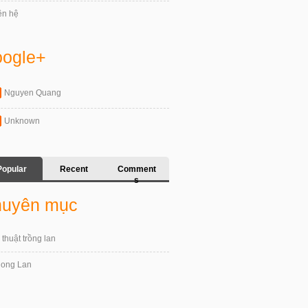
ên hệ
ogle+
Nguyen Quang
Unknown
Popular
Recent
Comment
s
uyên mục
 thuật trồng lan
ong Lan