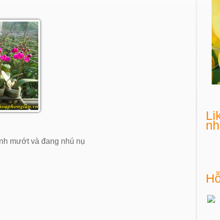
Li
nh
xanh mướt và đang nhú nụ
Hỗ