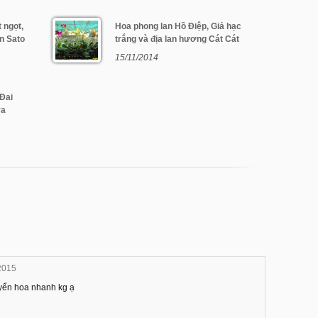
 ngọt,
Hoa phong lan Hồ Điệp, Giả hạc
an Sato
trắng và địa lan hương Cát Cát
15/11/2014
 Đai
ya
 2015
yển hoa nhanh kg ạ