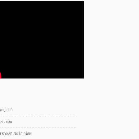
ang chủ
ới thiệu
i khoản Ngân hàng