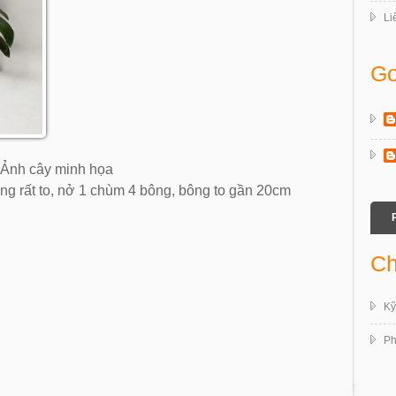
Li
Go
Ảnh cây minh họa
ng rất to, nở 1 chùm 4 bông, bông to gần 20cm
Ch
Kỹ
Ph