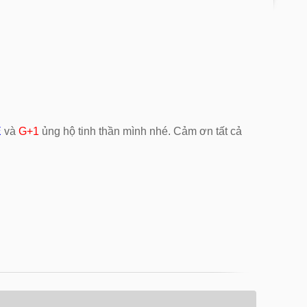
E
và
G+1
ủng hộ tinh thần mình nhé. Cảm ơn tất cả