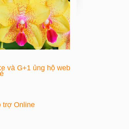
ke và G+1 ủng hộ web
é
 trợ Online