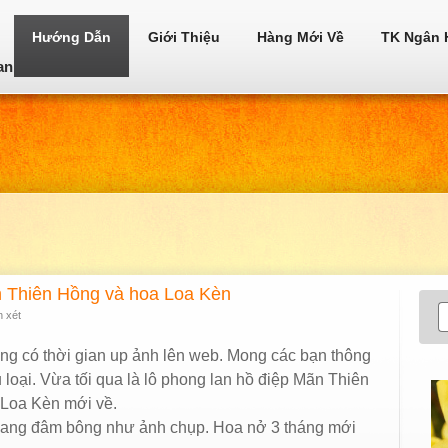
Hướng Dẫn
Giới Thiệu
Hàng Mới Về
TK Ngân 
an
n Thiên Hồng và hoa Loa Kèn
n xét
ng có thời gian up ảnh lên web. Mong các bạn thông
 loại. Vừa tối qua là lô phong lan hồ điệp Mãn Thiên
 Loa Kèn mới về.
 đang đâm bông như ảnh chụp. Hoa nở 3 tháng mới