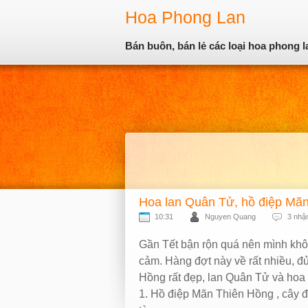
Hoa Phong Lan
Bán buôn, bán lẻ các loại hoa phong l
Hoa lan Quân Tử, hồ điệp Mã
10:31
Nguyen Quang
3 nhậ
Gần Tết bận rộn quá nên mình khô
cảm. Hàng đợt này về rất nhiều, đủ
Hồng rất đẹp, lan Quân Tử và hoa
1. Hồ điệp Mãn Thiên Hồng , cây