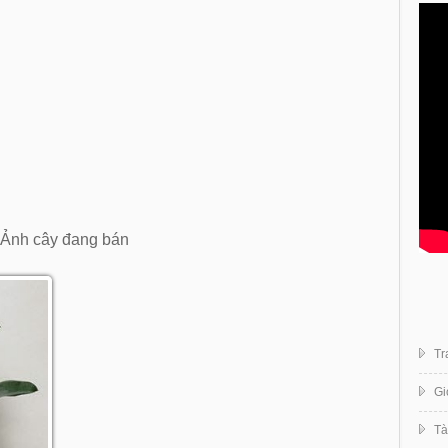
Ảnh cây đang bán
Tr
Gi
Tà